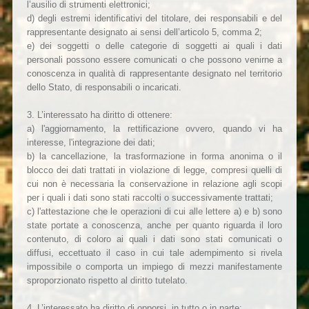
l’ausilio di strumenti elettronici;
d) degli estremi identificativi del titolare, dei responsabili e del
rappresentante designato ai sensi dell’articolo 5, comma 2;
e) dei soggetti o delle categorie di soggetti ai quali i dati
personali possono essere comunicati o che possono venirne a
conoscenza in qualità di rappresentante designato nel territorio
dello Stato, di responsabili o incaricati.
3. L’interessato ha diritto di ottenere:
a) l'aggiornamento, la rettificazione ovvero, quando vi ha
interesse, l'integrazione dei dati;
b) la cancellazione, la trasformazione in forma anonima o il
blocco dei dati trattati in violazione di legge, compresi quelli di
cui non è necessaria la conservazione in relazione agli scopi
per i quali i dati sono stati raccolti o successivamente trattati;
c) l'attestazione che le operazioni di cui alle lettere a) e b) sono
state portate a conoscenza, anche per quanto riguarda il loro
contenuto, di coloro ai quali i dati sono stati comunicati o
diffusi, eccettuato il caso in cui tale adempimento si rivela
impossibile o comporta un impiego di mezzi manifestamente
sproporzionato rispetto al diritto tutelato.
4. L’interessato ha diritto di opporsi, in tutto o in parte: