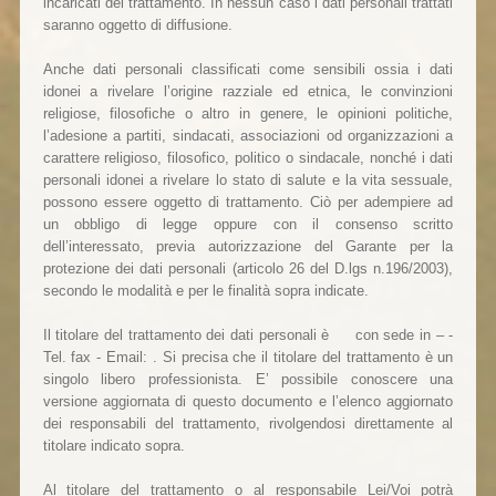
incaricati del trattamento. In nessun caso i dati personali trattati
saranno oggetto di diffusione.
Anche dati personali classificati come sensibili ossia i dati
idonei a rivelare l’origine razziale ed etnica, le convinzioni
religiose, filosofiche o altro in genere, le opinioni politiche,
l’adesione a partiti, sindacati, associazioni od organizzazioni a
carattere religioso, filosofico, politico o sindacale, nonché i dati
personali idonei a rivelare lo stato di salute e la vita sessuale,
possono essere oggetto di trattamento. Ciò per adempiere ad
un obbligo di legge oppure con il consenso scritto
dell’interessato, previa autorizzazione del Garante per la
protezione dei dati personali (articolo 26 del D.lgs n.196/2003),
secondo le modalità e per le finalità sopra indicate.
Il titolare del trattamento dei dati personali è con sede in – -
Tel. fax - Email: . Si precisa che il titolare del trattamento è un
singolo libero professionista. E’ possibile conoscere una
versione aggiornata di questo documento e l’elenco aggiornato
dei responsabili del trattamento, rivolgendosi direttamente al
titolare indicato sopra.
Al titolare del trattamento o al responsabile Lei/Voi potrà